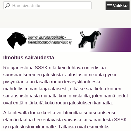
Valikko
Ilmoitus sairaudesta
Rotujärjestönä SSSK:n tärkein tehtävä on edistää
suursnautsereiden jalostusta. Jalostustoimikunta pyrkii
pysymään ajan tasalla rodun terveystilanteesta
mahdollisimman laaja-alaisesti, eikä se saa tietoa koirien
sairaushistoriasta muualta kuin omistajilta, joten nämä tiedot
ovat erittäin tärkeitä koko rodun jalostuksen kannalta.
Alla olevalla lomakkeella voit ilmoittaa suursnautserisi
elämän laatua heikentävästä vaivasta tai sairaudesta SSSK
ry:n jalostustoimikunnalle. Tällaisia ovat esimerkiksi