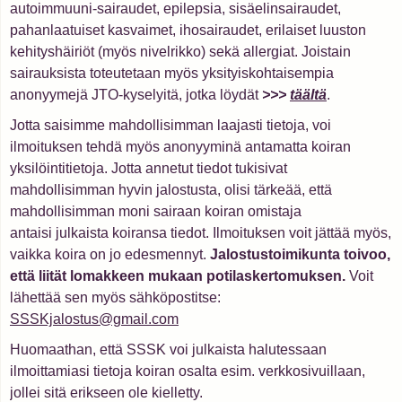
autoimmuuni-sairaudet, epilepsia, sisäelinsairaudet,
pahanlaatuiset kasvaimet, ihosairaudet, erilaiset luuston
kehityshäiriöt (myös nivelrikko) sekä allergiat. Joistain
sairauksista toteutetaan myös yksityiskohtaisempia
anonyymejä JTO-kyselyitä, jotka löydät
>>>
täältä
.
Jotta saisimme mahdollisimman laajasti tietoja, voi
ilmoituksen tehdä myös anonyyminä antamatta koiran
yksilöintitietoja. Jotta annetut tiedot tukisivat
mahdollisimman hyvin jalostusta, olisi tärkeää, että
mahdollisimman moni sairaan koiran omistaja
antaisi julkaista koiransa tiedot. Ilmoituksen voit jättää myös,
vaikka koira on jo edesmennyt.
Jalostustoimikunta toivoo,
että liität lomakkeen mukaan potilaskertomuksen.
Voit
lähettää sen myös sähköpostitse:
SSSKjalostus@gmail.com
Huomaathan, että SSSK voi julkaista halutessaan
ilmoittamiasi tietoja koiran osalta esim. verkkosivuillaan,
jollei sitä erikseen ole kielletty.