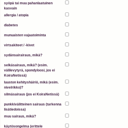
syöpä tai muu pahanlaatuinen
kasvain
allergia / atopia
diabetes
munuaisten vajaatoiminta
virtsakiteet / -kivet
sydänsairairaus, mikä?
selkäsairaus, mikä? (esim.
välilevytyrä, spondyloosi, jos ei
KoiraNetissä)
luuston kehityshäiriö, mikä (esim.
nivelrikko)?
silmäsairaus (jos ei KoiraNetissä)
punkkivälitteinen sairaus (tarkenna
lisätiedoissa)
muu sairaus, mikä?
käytösongelma (erittele