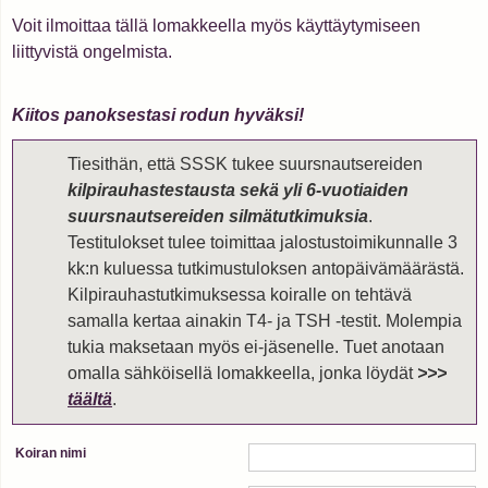
Voit ilmoittaa tällä lomakkeella myös käyttäytymiseen
liittyvistä ongelmista.
Kiitos panoksestasi rodun hyväksi!
Tiesithän, että SSSK tukee suursnautsereiden
kilpirauhastestausta sekä yli 6-vuotiaiden
suursnautsereiden silmätutkimuksia
.
Testitulokset tulee toimittaa jalostustoimikunnalle 3
kk:n kuluessa tutkimustuloksen antopäivämäärästä.
Kilpirauhastutkimuksessa koiralle on tehtävä
samalla kertaa ainakin T4- ja TSH -testit. Molempia
tukia maksetaan myös ei-jäsenelle. Tuet anotaan
omalla sähköisellä lomakkeella, jonka löydät
>>>
täältä
.
Koiran nimi