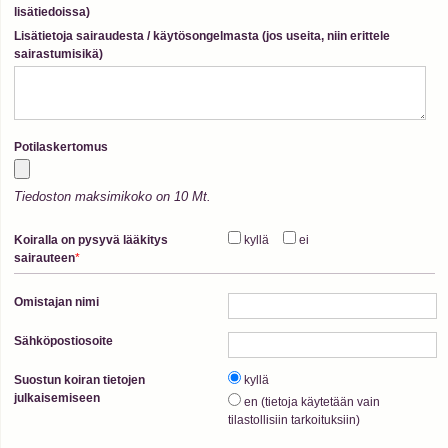
lisätiedoissa)
Lisätietoja sairaudesta / käytösongelmasta (jos useita, niin erittele
sairastumisikä)
Potilaskertomus
Tiedoston maksimikoko on 10 Mt.
Koiralla on pysyvä lääkitys
kyllä
ei
sairauteen
*
Omistajan nimi
Sähköpostiosoite
Suostun koiran tietojen
kyllä
julkaisemiseen
en (tietoja käytetään vain
tilastollisiin tarkoituksiin)