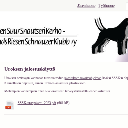
Jäsenhuone
|
Työhuone
Uroksen jalostuskäyttö
Uroksen omistajan kannattaa tutustua rodun
jalostuksen tavoiteohjelman
lisäksi SSSK:n ohje
Kennelliiton ohjeisiin, ennen uroksen antamista jalostukseen.
Molempien vanhempien tulee olla virallisesti terveystarkastettu ennen astutusta.
SSSK-urospaketti_2023.pdf
(661 kB)