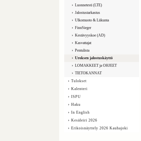
Luonnetesti (LTE)
Jalostustarkastus
Ulkomuoto & Liikunta
FinnSieger
Kestävyyskoe (AD)
Kasvattajat
Pentulista
Uroksen jalostuskäyttö
LOMAKKEET ja OHJEET
TIETOKANNAT
Tulokset
Kalenteri
ISPU
Haku
In English
Kesäleiri 2026
Erikoisnäyttely 2026 Kauhajoki