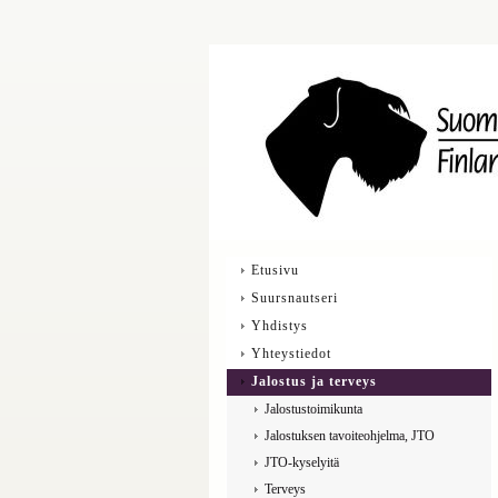
Etusivu
Suursnautseri
Yhdistys
Yhteystiedot
Jalostus ja terveys
Jalostustoimikunta
Jalostuksen tavoiteohjelma, JTO
JTO-kyselyitä
Terveys