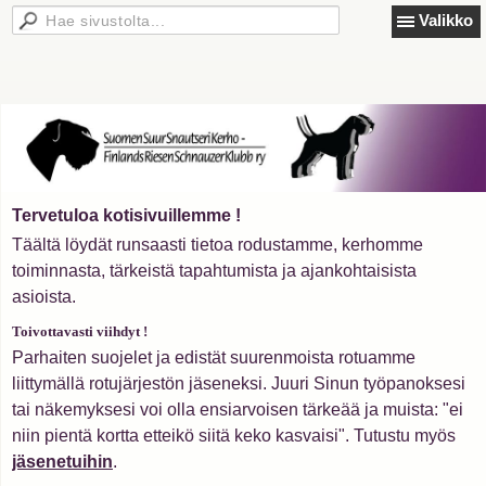
Valikko
Tervetuloa kotisivuillemme !
Täältä löydät runsaasti tietoa rodustamme, kerhomme
toiminnasta, tärkeistä tapahtumista ja ajankohtaisista
asioista.
Toivottavasti viihdyt !
Parhaiten suojelet ja edistät suurenmoista rotuamme
liittymällä rotujärjestön jäseneksi. Juuri Sinun työpanoksesi
tai näkemyksesi voi olla ensiarvoisen tärkeää ja muista: "ei
niin pientä kortta etteikö siitä keko kasvaisi". Tutustu myös
jäsenetuihin
.