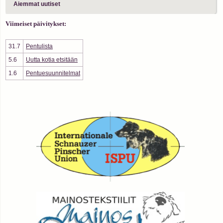
Aiemmat uutiset
Viimeiset päivitykset:
31.7
Pentulista
5.6
Uutta kotia etsitään
1.6
Pentuesuunnitelmat