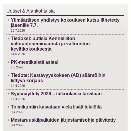
Uutiset & Ajankohtaista
Ylimääräisen yhdistys kokouksen kutsu lähetetty
jäsenille 7.7.
13.7.2026
Tiedoksi: uutisia Kennelliiton
valtuustoseminaarista ja valtuuston
kevätkokouksesta
14.6.2026
PK-mestiksistä asiaa!
7.5.2026
Tiedote: Kestävyyskokeen (AD) sääntöihin
liittyvä korjaus
14.4.2026
Syysnäyttely 2026 – talkoolaisia tarvitaan
14.4.2026
Toimikuntiin kaivataan vielä lisää tekijöitä
9.4.2026
Mestaruuskilpailuiden järjestämisohje päivitetty
8.4.2026