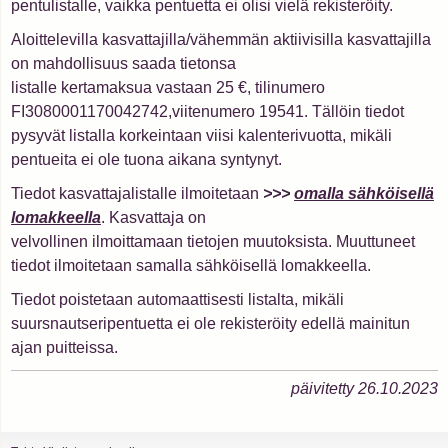
pentulistalle, vaikka pentuetta ei olisi vielä rekisteröity.
Aloittelevilla kasvattajilla/vähemmän aktiivisilla kasvattajilla
on mahdollisuus saada tietonsa
listalle kertamaksua vastaan 25 €, tilinumero
FI3080001170042742,viitenumero 19541. Tällöin tiedot
pysyvät listalla korkeintaan viisi kalenterivuotta, mikäli
pentueita ei ole tuona aikana syntynyt.
Tiedot kasvattajalistalle ilmoitetaan
>>>
omalla sähköisellä
lomakkeella
. Kasvattaja on
velvollinen ilmoittamaan tietojen muutoksista. Muuttuneet
tiedot ilmoitetaan samalla sähköisellä lomakkeella.
Tiedot poistetaan automaattisesti listalta, mikäli
suursnautseripentuetta ei ole rekisteröity edellä mainitun
ajan puitteissa.
päivitetty 26.10.2023