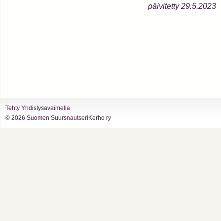
päivitetty 29.5.2023
Tehty Yhdistysavaimella
©
2026 Suomen SuursnautseriKerho ry