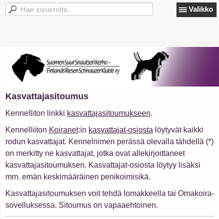
Valikko
Kasvattajasitoumus
Kennelliton linkki
kasvattajasitoumukseen
.
Kennelliiton
Koiranet
:in
kasvattajat-osiosta
löytyvät kaikki
rodun kasvattajat. Kennelnimen perässä olevalla tähdellä (*)
on merkitty ne kasvattajat, jotka ovat allekirjoittaneet
kasvattajasitoumuksen. Kasvattajat-osiosta löytyy lisäksi
mm. emän keskimääräinen penikoimisikä.
Kasvattajasitoumuksen voit tehdä lomakkeella tai Omakoira-
sovelluksessa. Sitoumus on vapaaehtoinen.