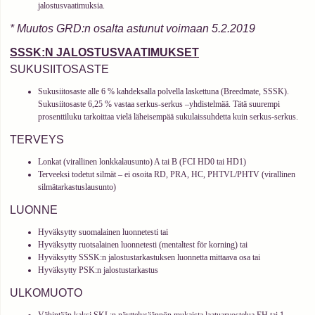
jalostusvaatimuksia.
* Muutos GRD:n osalta astunut voimaan 5.2.2019
SSSK:N JALOSTUSVAATIMUKSET
SUKUSIITOSASTE
Sukusiitosaste alle 6 % kahdeksalla polvella laskettuna (Breedmate, SSSK).
Sukusiitosaste 6,25 % vastaa serkus-serkus –yhdistelmää. Tätä suurempi
prosenttiluku tarkoittaa vielä läheisempää sukulaissuhdetta kuin serkus-serkus.
TERVEYS
Lonkat (virallinen lonkkalausunto) A tai B (FCI HD0 tai HD1)
Terveeksi todetut silmät – ei osoita RD, PRA, HC, PHTVL/PHTV (virallinen
silmätarkastuslausunto)
LUONNE
Hyväksytty suomalainen luonnetesti tai
Hyväksytty ruotsalainen luonnetesti (mentaltest för korning) tai
Hyväksytty SSSK:n jalostustarkastuksen luonnetta mittaava osa tai
Hyväksytty PSK:n jalostustarkastus
ULKOMUOTO