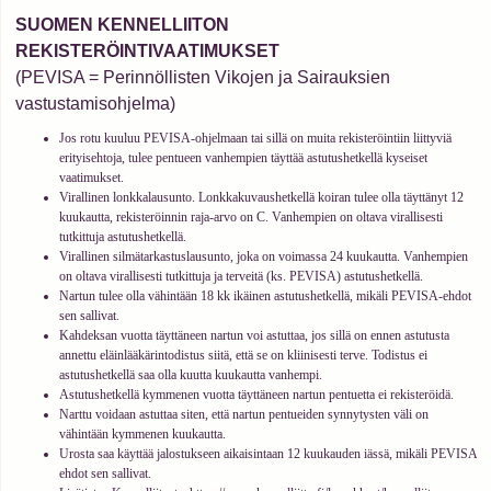
SUOMEN KENNELLIITON
REKISTERÖINTIVAATIMUKSET
(PEVISA = Perinnöllisten Vikojen ja Sairauksien
vastustamisohjelma)
Jos rotu kuuluu PEVISA-ohjelmaan tai sillä on muita rekisteröintiin liittyviä
erityisehtoja, tulee pentueen vanhempien täyttää astutushetkellä kyseiset
vaatimukset.
Virallinen lonkkalausunto. Lonkkakuvaushetkellä koiran tulee olla täyttänyt 12
kuukautta, rekisteröinnin raja-arvo on C. Vanhempien on oltava virallisesti
tutkittuja astutushetkellä.
Virallinen silmätarkastuslausunto, joka on voimassa 24 kuukautta. Vanhempien
on oltava virallisesti tutkittuja ja terveitä (ks. PEVISA) astutushetkellä.
Nartun tulee olla vähintään 18 kk ikäinen astutushetkellä, mikäli PEVISA-ehdot
sen sallivat.
Kahdeksan vuotta täyttäneen nartun voi astuttaa, jos sillä on ennen astutusta
annettu eläinlääkärintodistus siitä, että se on kliinisesti terve. Todistus ei
astutushetkellä saa olla kuutta kuukautta vanhempi.
Astutushetkellä kymmenen vuotta täyttäneen nartun pentuetta ei rekisteröidä.
Narttu voidaan astuttaa siten, että nartun pentueiden synnytysten väli on
vähintään kymmenen kuukautta.
Urosta saa käyttää jalostukseen aikaisintaan 12 kuukauden iässä, mikäli PEVISA
ehdot sen sallivat.