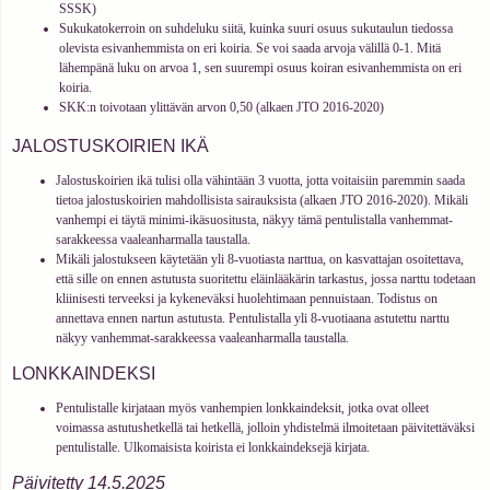
SSSK)
Sukukatokerroin on suhdeluku siitä, kuinka suuri osuus sukutaulun tiedossa
olevista esivanhemmista on eri koiria. Se voi saada arvoja välillä 0-1. Mitä
lähempänä luku on arvoa 1, sen suurempi osuus koiran esivanhemmista on eri
koiria.
SKK:n toivotaan ylittävän arvon 0,50 (alkaen JTO 2016-2020)
JALOSTUSKOIRIEN IKÄ
Jalostuskoirien ikä tulisi olla vähintään 3 vuotta, jotta voitaisiin paremmin saada
tietoa jalostuskoirien mahdollisista sairauksista (alkaen JTO 2016-2020). Mikäli
vanhempi ei täytä minimi-ikäsuositusta, näkyy tämä pentulistalla vanhemmat-
sarakkeessa vaaleanharmalla taustalla.
Mikäli jalostukseen käytetään yli 8-vuotiasta narttua, on kasvattajan osoitettava,
että sille on ennen astutusta suoritettu eläinlääkärin tarkastus, jossa narttu todetaan
kliinisesti terveeksi ja kykeneväksi huolehtimaan pennuistaan. Todistus on
annettava ennen nartun astutusta. Pentulistalla yli 8-vuotiaana astutettu narttu
näkyy vanhemmat-sarakkeessa vaaleanharmalla taustalla.
LONKKAINDEKSI
Pentulistalle kirjataan myös vanhempien lonkkaindeksit, jotka ovat olleet
voimassa astutushetkellä tai hetkellä, jolloin yhdistelmä ilmoitetaan päivitettäväksi
pentulistalle. Ulkomaisista koirista ei lonkkaindeksejä kirjata.
Päivitetty 14.5.2025