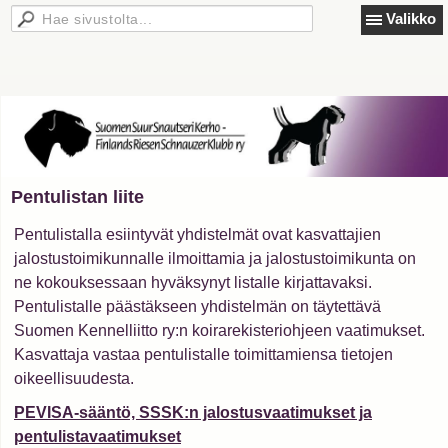
Valikko
Pentulistan liite
Pentulistalla esiintyvät yhdistelmät ovat kasvattajien
jalostustoimikunnalle ilmoittamia ja jalostustoimikunta on
ne kokouksessaan hyväksynyt listalle kirjattavaksi.
Pentulistalle päästäkseen yhdistelmän on täytettävä
Suomen Kennelliitto ry:n koirarekisteriohjeen vaatimukset.
Kasvattaja vastaa pentulistalle toimittamiensa tietojen
oikeellisuudesta.
PEVISA-sääntö, SSSK:n jalostusvaatimukset ja
pentulistavaatimukset