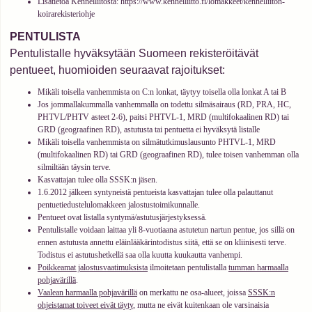
Lisätietoa Kennelliitosta: https://www.kennelliitto.fi/lomakkeet/kennelliiton-
koirarekisteriohje
PENTULISTA
Pentulistalle hyväksytään Suomeen rekisteröitävät
pentueet, huomioiden seuraavat rajoitukset:
Mikäli toisella vanhemmista on C:n lonkat, täytyy toisella olla lonkat A tai B
Jos jommallakummalla vanhemmalla on todettu silmäsairaus (RD, PRA, HC,
PHTVL/PHTV asteet 2-6), paitsi PHTVL-1, MRD (multifokaalinen RD) tai
GRD (geograafinen RD), astutusta tai pentuetta ei hyväksytä listalle
Mikäli toisella vanhemmista on silmätutkimuslausunto PHTVL-1, MRD
(multifokaalinen RD) tai GRD (geograafinen RD), tulee toisen vanhemman olla
silmiltään täysin terve.
Kasvattajan tulee olla SSSK:n jäsen.
1.6.2012 jälkeen syntyneistä pentueista kasvattajan tulee olla palauttanut
pentuetiedustelulomakkeen jalostustoimikunnalle.
Pentueet ovat listalla syntymä/astutusjärjestyksessä.
Pentulistalle voidaan laittaa yli 8-vuotiaana astutetun nartun pentue, jos sillä on
ennen astutusta annettu eläinlääkärintodistus siitä, että se on kliinisesti terve.
Todistus ei astutushetkellä saa olla kuutta kuukautta vanhempi.
Poikkeamat jalostusvaatimuksista
ilmoitetaan pentulistalla
tumman harmaalla
pohjavärillä
.
Vaalean harmaalla pohjavärillä
on merkattu ne osa-alueet, joissa
SSSK:n
ohjeistamat toiveet eivät täyty
, mutta ne eivät kuitenkaan ole varsinaisia