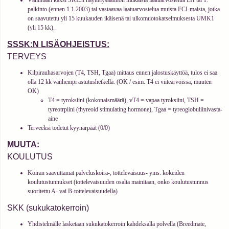
Vähintään kaksi SKL:n näyttelysäännön mukaista laatuarvostelua EH tai 1.
palkinto (ennen 1.1.2003) tai vastaavaa laatuarvostelua muista FCI-maista, jotka
on saavutettu yli 15 kuukauden ikäisenä tai ulkomuotokatselmuksesta UMK1
(yli 15 kk).
SSSK:N LISÄOHJEISTUS:
TERVEYS
Kilpirauhasarvojen (T4, TSH, Tgaa) mittaus ennen jalostuskäyttöä, tulos ei saa
olla 12 kk vanhempi astutushetkellä. (OK / esim. T4 ei viitearvoissa, muuten
OK)
T4 = tyroksiini (kokonaismäärä), vT4 = vapaa tyroksiini, TSH =
tyreotrpiini (thyreoid stimulating hormone), Tgaa = tyreoglobuliinivasta-
aine
Terveeksi todetut kyynärpäät (0/0)
MUUTA:
KOULUTUS
Koiran saavuttamat palveluskoira-, tottelevaisuus- yms. kokeiden
koulutustunnukset (tottelevaisuuden osalta mainitaan, onko koulutustunnus
suoritettu A- vai B-tottelevaisuudella)
SKK (sukukatokerroin)
Yhdistelmälle lasketaan sukukatokerroin kahdeksalla polvella (Breedmate,