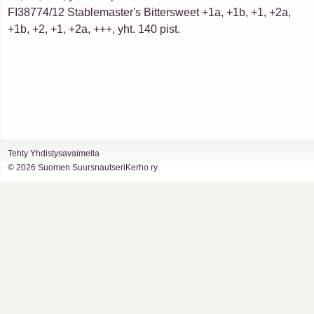
FI38774/12 Stablemaster's Bittersweet +1a, +1b, +1, +2a,
+1b, +2, +1, +2a, +++, yht. 140 pist.
Tehty Yhdistysavaimella
©
2026 Suomen SuursnautseriKerho ry