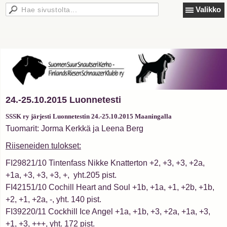
Valikko
24.-25.10.2015 Luonnetesti
SSSK ry järjesti Luonnetestin 24.-25.10.2015 Maaningalla
Tuomarit: Jorma Kerkkä ja Leena Berg
Riiseneiden tulokset:
FI29821/10 Tintenfass Nikke Knatterton +2, +3, +3, +2a,
+1a, +3, +3, +3, +, yht.205 pist.
FI42151/10 Cochill Heart and Soul +1b, +1a, +1, +2b, +1b,
+2, +1, +2a, -, yht. 140 pist.
FI39220/11 Cockhill Ice Angel +1a, +1b, +3, +2a, +1a, +3,
+1, +3, +++, yht. 172 pist.