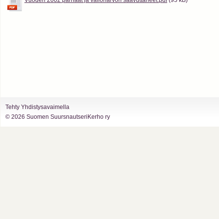
Vuoden 2002 parhaat ja valionarvon saavuttaneet.pdf
(95 kB)
Tehty Yhdistysavaimella
©
2026 Suomen SuursnautseriKerho ry