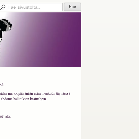
sä
.
eidän merkkipäivänään esim. henkilön täyttäessä
a ehdotus hallituksen käsittelyyn.
t" alta.