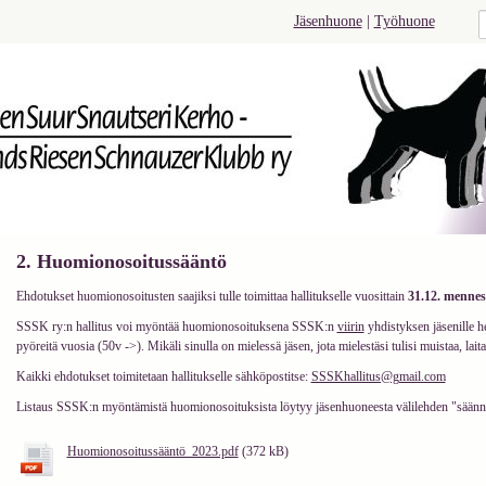
Jäsenhuone
|
Työhuone
2. Huomionosoitussääntö
Ehdotukset huomionosoitusten saajiksi tulle toimittaa hallitukselle vuosittain
31.12. mennes
SSSK ry:n hallitus voi myöntää huomionosoituksena SSSK:n
viirin
yhdistyksen jäsenille h
pyöreitä vuosia (50v ->). Mikäli sinulla on mielessä jäsen, jota mielestäsi tulisi muistaa, lait
Kaikki ehdotukset toimitetaan hallitukselle sähköpostitse:
SSSKhallitus@gmail.com
Listaus SSSK:n myöntämistä huomionosoituksista löytyy jäsenhuoneesta välilehden "säännö
Huomionosoitussääntö_2023.pdf
(372 kB)