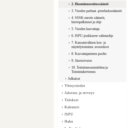
2. Huomionosoitussääntö
3. Vuoden parhaat -pistelaskusäännöt
4. SSSK-mestis säännöt,
kiertopalkinnot ja ohje
5. Vuoden kasvattaja
6. ISPU-joukkueen valintaohje
7. Kansainvälinen koe- ja
näyttelytoiminta: avustukset
8. Kasvattajanimen puolto
9. Jäsensivusto
10. Toimintasuunnitelma ja
Toimintakertomus
Julkaisut
Yhteystiedot
Jalostus ja terveys
Tulokset
Kalenteri
ISPU
Haku