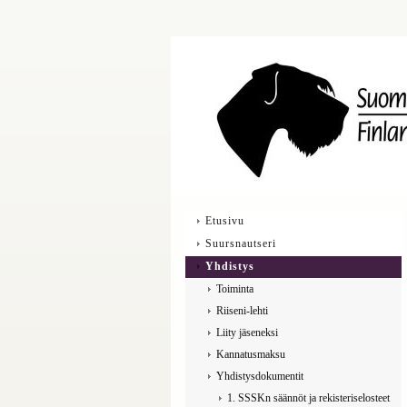
Etusivu
Suursnautseri
Yhdistys
Toiminta
Riiseni-lehti
Liity jäseneksi
Kannatusmaksu
Yhdistysdokumentit
1. SSSKn säännöt ja rekisteriselosteet