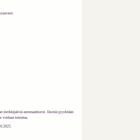
raavasti:
an merkkipäiviä automaattisesti. Jäseniä pyydetään
n voidaan toteuttaa.
10.2025.