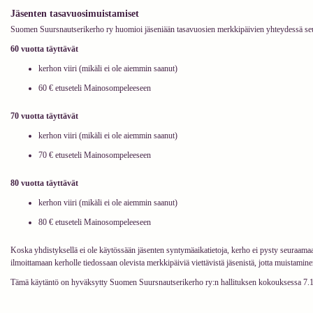
Jäsenten tasavuosimuistamiset
Suomen Suursnautserikerho ry huomioi jäseniään tasavuosien merkkipäivien yhteydessä seu
60 vuotta täyttävät
kerhon viiri (mikäli ei ole aiemmin saanut)
60 € etuseteli Mainosompeleeseen
70 vuotta täyttävät
kerhon viiri (mikäli ei ole aiemmin saanut)
70 € etuseteli Mainosompeleeseen
80 vuotta täyttävät
kerhon viiri (mikäli ei ole aiemmin saanut)
80 € etuseteli Mainosompeleeseen
Koska yhdistyksellä ei ole käytössään jäsenten syntymäaikatietoja, kerho ei pysty seuraama
ilmoittamaan kerholle tiedossaan olevista merkkipäiviä viettävistä jäsenistä, jotta muistamine
Tämä käytäntö on hyväksytty Suomen Suursnautserikerho ry:n hallituksen kokouksessa 7.