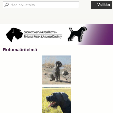
Valikko
Rotumääritelmä