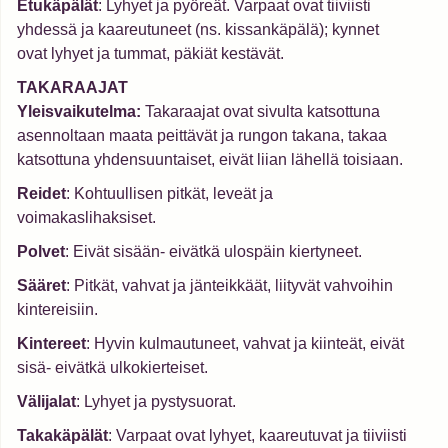
Etukäpälät
: Lyhyet ja pyöreät. Varpaat ovat tiiviisti
yhdessä ja kaareutuneet (ns. kissankäpälä); kynnet
ovat lyhyet ja tummat, päkiät kestävät.
TAKARAAJAT
Yleisvaikutelma:
Takaraajat ovat sivulta katsottuna
asennoltaan maata peittävät ja rungon takana, takaa
katsottuna yhdensuuntaiset, eivät liian lähellä toisiaan.
Reidet
: Kohtuullisen pitkät, leveät ja
voimakaslihaksiset.
Polvet
: Eivät sisään- eivätkä ulospäin kiertyneet.
Sääret
: Pitkät, vahvat ja jänteikkäät, liityvät vahvoihin
kintereisiin.
Kintereet
: Hyvin kulmautuneet, vahvat ja kiinteät, eivät
sisä- eivätkä ulkokierteiset.
Välijalat
: Lyhyet ja pystysuorat.
Takakäpälät
: Varpaat ovat lyhyet, kaareutuvat ja tiiviisti