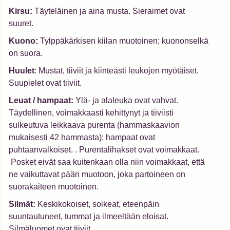
Kirsu:
Täyteläinen ja aina musta. Sieraimet ovat
suuret.
Kuono:
Tylppäkärkisen kiilan muotoinen; kuononselkä
on suora.
Huulet
: Mustat, tiiviit ja kiinteästi leukojen myötäiset.
Suupielet ovat tiiviit.
Leuat / hampaat:
Ylä- ja alaleuka ovat vahvat.
Täydellinen, voimakkaasti kehittynyt ja tiiviisti
sulkeutuva leikkaava purenta (hammaskaavion
mukaisesti 42 hammasta); hampaat ovat
puhtaanvalkoiset. . Purentalihakset ovat voimakkaat.
Posket eivät saa kuitenkaan olla niin voimakkaat, että
ne vaikuttavat pään muotoon, joka partoineen on
suorakaiteen muotoinen.
Silmät:
Keskikokoiset, soikeat, eteenpäin
suuntautuneet, tummat ja ilmeeltään eloisat.
Silmäluomet ovat tiiviit.