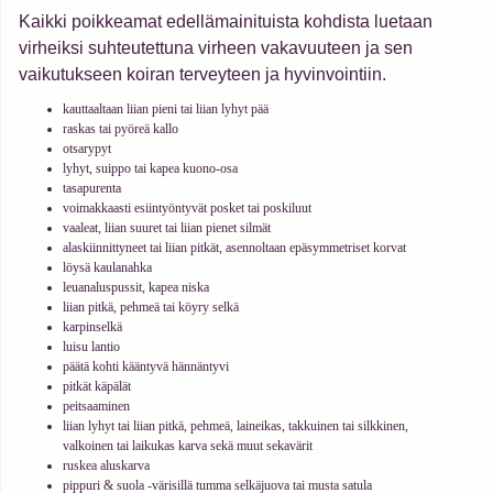
Kaikki poikkeamat edellämainituista kohdista luetaan
virheiksi suhteutettuna virheen vakavuuteen ja sen
vaikutukseen koiran terveyteen ja hyvinvointiin.
kauttaaltaan liian pieni tai liian lyhyt pää
raskas tai pyöreä kallo
otsarypyt
lyhyt, suippo tai kapea kuono-osa
tasapurenta
voimakkaasti esiintyöntyvät posket tai poskiluut
vaaleat, liian suuret tai liian pienet silmät
alaskiinnittyneet tai liian pitkät, asennoltaan epäsymmetriset korvat
löysä kaulanahka
leuanaluspussit, kapea niska
liian pitkä, pehmeä tai köyry selkä
karpinselkä
luisu lantio
päätä kohti kääntyvä hännäntyvi
pitkät käpälät
peitsaaminen
liian lyhyt tai liian pitkä, pehmeä, laineikas, takkuinen tai silkkinen,
valkoinen tai laikukas karva sekä muut sekavärit
ruskea aluskarva
pippuri & suola -värisillä tumma selkäjuova tai musta satula