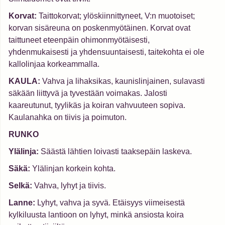
Korvat:
Taittokorvat; ylöskiinnittyneet, V:n muotoiset;
korvan sisäreuna on poskenmyötäinen. Korvat ovat
taittuneet eteenpäin ohimonmyötäisesti,
yhdenmukaisesti ja yhdensuuntaisesti, taitekohta ei ole
kallolinjaa korkeammalla.
KAULA:
Vahva ja lihaksikas, kaunislinjainen, sulavasti
säkään liittyvä ja tyvestään voimakas. Jalosti
kaareutunut, tyylikäs ja koiran vahvuuteen sopiva.
Kaulanahka on tiivis ja poimuton.
RUNKO
Ylälinja:
Säästä lähtien loivasti taaksepäin laskeva.
Säkä:
Ylälinjan korkein kohta.
Selkä:
Vahva, lyhyt ja tiivis.
Lanne:
Lyhyt, vahva ja syvä. Etäisyys viimeisestä
kylkiluusta lantioon on lyhyt, minkä ansiosta koira