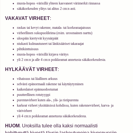
musta-hopea -värisillä yhteen kasvaneet värimerkit rinnassa
säkäkorkeuden ylitys tai alitus 2 cm:n asti.
VAKAVAT VIRHEET
:
raskas tai kevyt rakenne, matala- tai korkearaajaisuus
virheellinen sukupuolileima (esim. urosmainen narttu)
ulospäin kiertyvät kyynärpäät
niukasti kulmautuneet tai länkisääriset takaraajat
pihtikinttuisuus
musta-hopea -värisillä kirjava väritys
yli 2 cm:n ja alle 4 cm:n poikkeamat annetusta säkäkorkeudesta.
HYLKÄÄVÄT VIRHEET
:
vihaisuus tai liiallinen arkuus
selvästi epänormaali rakenne tai käyttäytyminen
kaikenlaiset epämuodostumat
puutteellinen rotutyyppi
purentavirheet kuten ala-, ylä- ja ristipurenta
karkeat virheet yksittäisissä kohdissa, kuten rakennevirheet, karva- ja
värivirheet
yli 4 cm:n poikkeamat annetusta säkäkorkeudesta.
HUOM
. Uroksilla tulee olla kaksi normaalisti
kehittynyttä kivestä täysin laskeutuneina kivespussiin.