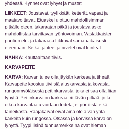
yhdessä. Kynnet ovat lyhyet ja mustat.
LIIKKEET
: Joustavat, tyylikkäät, ketterät, vapaat ja
maatavoittavat. Etuaskel ulottuu mahdollisimman
pitkälle eteen, takaraajan pitkä ja joustava askel
mahdollistaa tarvittavan työntövoiman. Vastakkaisten
puolien etu- ja takaraaja liikkuvat samanaikaisesti
eteenpäin. Selkä, jänteet ja nivelet ovat kiinteät.
NAHKA
: Kauttaaltaan tiivis.
KARVAPEITE
KARVA
: Karvan tulee olla jäykän karkeaa ja tiheää.
Karvapeite koostuu tiiviistä aluskarvasta ja kovasta,
rungonmyötäisestä peitinkarvasta, joka ei saa olla liian
lyhyttä. Peitinkarva on karkeaa, riittävän pitkää, jotta
oikea karvanlaatu voidaan todeta; ei pörröistä eikä
laineikasta. Raajakarvat eivät aina ole aivan yhtä
karkeita kuin rungossa. Otsassa ja korvissa karva on
lyhyttä. Tyypillisinä tunnusmerkkeinä ovat hieman