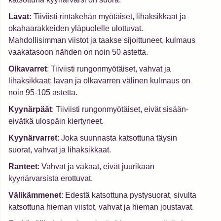
Lavat:
Tiiviisti rintakehän myötäiset, lihaksikkaat ja
okahaarakkeiden yläpuolelle ulottuvat.
Mahdollisimman viistot ja taakse sijoittuneet, kulmaus
vaakatasoon nähden on noin 50 astetta.
Olkavarret
: Tiiviisti rungonmyötäiset, vahvat ja
lihaksikkaat; lavan ja olkavarren välinen kulmaus on
noin 95-105 astetta.
Kyynärpäät
: Tiiviisti rungonmyötäiset, eivät sisään-
eivätkä ulospäin kiertyneet.
Kyynärvarret
: Joka suunnasta katsottuna täysin
suorat, vahvat ja lihaksikkaat.
Ranteet
: Vahvat ja vakaat, eivät juurikaan
kyynärvarsista erottuvat.
Välikämmenet
: Edestä katsottuna pystysuorat, sivulta
katsottuna hieman viistot, vahvat ja hieman joustavat.