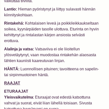
vaikuttaa tiiviiltä.
Lantio:
Hieman pyöristynyt ja liittyy sulavasti hännän
kiinnityskohtaan.
Rintakehä:
Kohtalaisen leveä ja poikkileikkaukseltaan
soikea, kyynärpäiden tasolle ulottuva. Eturinta on hyvin
kehittynyt ja rintalastan kärjen ansiosta selvästi
erottuva.
Alalinja ja vatsa:
Vatsaviiva ei ole liioitellun
ylösvetäytynyt, vaan muodostaa rintakehän alaosasta
lähtien kauniisti kaareutuvan linjan.
HÄNTÄ:
Luonnollisen pituinen; tavoitteena on sapelin-
tai sirpinmuotoinen häntä.
RAAJAT
ETURAAJAT
Yleisvaikutelma
: Eturaajat ovat edestä katsottuna
vahvat ja suorat, eivät liian lähellä toisiaan. Sivusta
katsottuna kyynärvarsi on suora.