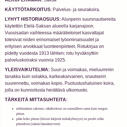
KÄYTTÖTARKOITUS
: Palvelus- ja seurakoira.
LYHYT HISTORIAOSUUS:
Alunperin suursnautsereita
käytettiin Etelä-Saksan alueella karjanajoon.
Vuosisadan vaihteessa määrätietoiset kasvattajat
totesivat niiden erinomaiset työominaisuudet ja
erityisen arvokkaat luonteenpiirteet. Rotukirjaa on
pidetty vuodesta 1913 lähtien; rotu hyväksyttiin
palveluskoiraksi vuonna 1925.
YLEISVAIKUTELMA:
Suuri ja voimakas, mieluummin
tanakka kuin solakka, karkeakarvainen, snautserin
suurennettu, voimakas kopio. Puolustushaluinen koira,
jolla on kunnioitusta herättävä ulkomuoto.
TÄRKEITÄ MITTASUHTEITA:
neliömäinen rakenne; säkäkorkeus on suunnilleen sama kuin rungon
pituus
pään koko pituun (kirsun kärjestä niskakyhmyyn) on puolet selän
pituudesta (säästä hännäntyveen)