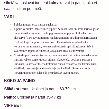
silmiä varjostavat tuuheat kulmakarvat ja parta, joka ei
saa olla liian pehmeä.
VÄRI
:
Puhdas musta, jossa musta aluskarva
Pippuri & suola: Ihanteellinen pippuri & suola -väri on keskiharmaa, jossa
on tasaisesti jakautunut, hyvin pigmentoitunut pippurointi ja harmaa
aluskarva. Värisävyt tummasta raudanharmaasta aina hopeanharmaaseen
ovat sallittuja. Pippuri & suolan värisillä koirilla tulee olla ilmettä
korostava tumma maski, joka tasapainoisesti sopii väritykseen. Selvät
vaaleat merkit päässä, rinnassa ja raajoissa eivät ole toivottuja.
Musta-hopea: Ihanteellisessa musta-hopea -värissä peitin- ja aluskarva on
mustaa; valkoiset merkit ovat silmien yläpuolella, poskissa, parrassa,
kurkussa, kahtena erillisenä kolmiona rinnan etuosassa, välikämmenissä,
käpälissä, takaraajojen sisäpuolella ja peräpeilissä. Otsan, niskan ja
korvien ulkopuolen tulee olla peitinkarvan tavoin mustat.
KOKO JA PAINO
Säkäkorkeus
: Urokset ja nartut 60-70 cm
Paino
: Urokset ja nartut 35-47 kg
VIRHEET
: