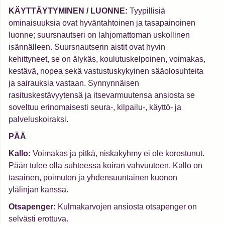
KÄYTTÄYTYMINEN / LUONNE:
Tyypillisiä
ominaisuuksia ovat hyväntahtoinen ja tasapainoinen
luonne; suursnautseri on lahjomattoman uskollinen
isännälleen. Suursnautserin aistit ovat hyvin
kehittyneet, se on älykäs, koulutuskelpoinen, voimakas,
kestävä, nopea sekä vastustuskykyinen sääolosuhteita
ja sairauksia vastaan. Synnynnäisen
rasituskestävyytensä ja itsevarmuutensa ansiosta se
soveltuu erinomaisesti seura-, kilpailu-, käyttö- ja
palveluskoiraksi.
PÄÄ
Kallo:
Voimakas ja pitkä, niskakyhmy ei ole korostunut.
Pään tulee olla suhteessa koiran vahvuuteen. Kallo on
tasainen, poimuton ja yhdensuuntainen kuonon
ylälinjan kanssa.
Otsapenger:
Kulmakarvojen ansiosta otsapenger on
selvästi erottuva.