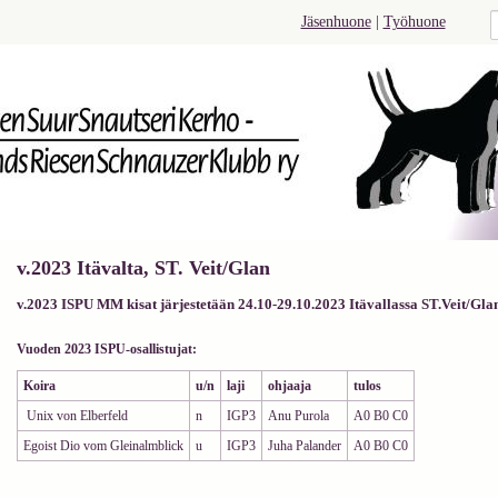
Jäsenhuone
|
Työhuone
v.2023 Itävalta, ST. Veit/Glan
v.2023 ISPU MM kisat järjestetään 24.10-29.10.2023 Itävallassa ST.Veit/Gla
Vuoden 2023 ISPU-osallistujat:
Koira
u/n
laji
ohjaaja
tulos
Unix von Elberfeld
n
IGP3
Anu Purola
A0 B0 C0
Egoist Dio vom Gleinalmblick
u
IGP3
Juha Palander
A0 B0 C0