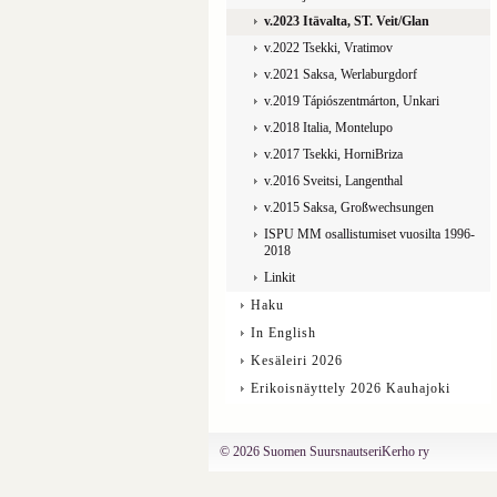
v.2023 Itävalta, ST. Veit/Glan
v.2022 Tsekki, Vratimov
v.2021 Saksa, Werlaburgdorf
v.2019 Tápiószentmárton, Unkari
v.2018 Italia, Montelupo
v.2017 Tsekki, HorniBriza
v.2016 Sveitsi, Langenthal
v.2015 Saksa, Großwechsungen
ISPU MM osallistumiset vuosilta 1996-
2018
Linkit
Haku
In English
Kesäleiri 2026
Erikoisnäyttely 2026 Kauhajoki
©
2026 Suomen SuursnautseriKerho ry