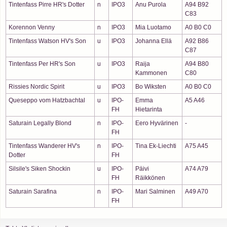
Tintenfass Pirre HR's Dotter
n
IPO3
Anu Purola
A94 B92
C83
Korennon Venny
n
IPO3
Mia Luotamo
A0 B0 C0
Tintenfass Watson HV's Son
u
IPO3
Johanna Ellä
A92 B86
C87
Tintenfass Per HR's Son
u
IPO3
Raija
A94 B80
Kammonen
C80
Rissies Nordic Spirit
u
IPO3
Bo Wiksten
A0 B0 C0
Queseppo vom Hatzbachtal
u
IPO-
Emma
A5 A46
FH
Hietarinta
Saturain Legally Blond
n
IPO-
Eero Hyvärinen
-
FH
Tintenfass Wanderer HV's
n
IPO-
Tina Ek-Liechti
A75 A45
Dotter
FH
Silsile's Siken Shockin
u
IPO-
Päivi
A74 A79
FH
Räikkönen
Saturain Sarafina
n
IPO-
Mari Salminen
A49 A70
FH