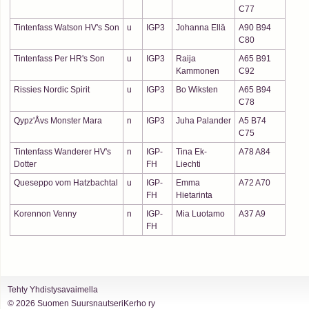
C77
Tintenfass Watson HV's Son
u
IGP3
Johanna Ellä
A90 B94
C80
Tintenfass Per HR's Son
u
IGP3
Raija
A65 B91
Kammonen
C92
Rissies Nordic Spirit
u
IGP3
Bo Wiksten
A65 B94
C78
Qypz'Åvs Monster Mara
n
IGP3
Juha Palander
A5 B74
C75
Tintenfass Wanderer HV's
n
IGP-
Tina Ek-
A78 A84
Dotter
FH
Liechti
Queseppo vom Hatzbachtal
u
IGP-
Emma
A72 A70
FH
Hietarinta
Korennon Venny
n
IGP-
Mia Luotamo
A37 A9
FH
Tehty Yhdistysavaimella
©
2026 Suomen SuursnautseriKerho ry