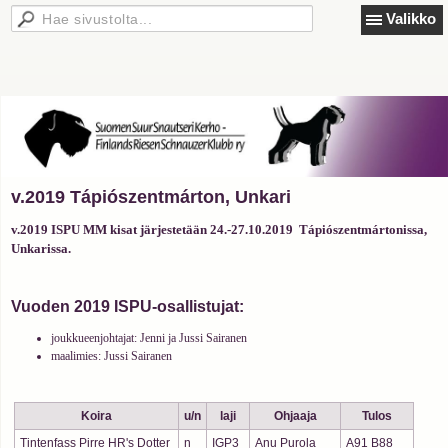
Valikko
v.2019 Tápiószentmárton, Unkari
v.2019 ISPU MM kisat järjestetään 24.-27.10.2019 Tápiószentmártonissa,
Unkarissa.
Vuoden 2019 ISPU-osallistujat:
joukkueenjohtajat: Jenni ja Jussi Sairanen
maalimies: Jussi Sairanen
Koira
u/n
laji
Ohjaaja
Tulos
Tintenfass Pirre HR's Dotter
n
IGP3
Anu Purola
A91 B88