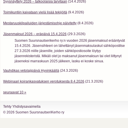
Syysnäyttely 2026 – talkoolaisia tarvitaan
(14.4.2026)
Toimikuntiin kaivataan vielä lisää tekijöitä
(9.4.2026)
Mestaruuskilpailuiden järjestämisohje päivitetty
(8.4.2026)
Jäsenmaksut 2026 – eräpäivä 15.4.2026
(29.3.2026)
Suomen Suursnautserikerho ry:n vuoden 2026 jäsenmaksut erääntyvät
15.4.2026. Jäsensihteeri on lähettänyt jäsenmaksulaskut sähköpostitse
27.3.2026 niille jäsenille, joiden sähköpostiosoite löytyy
jäsenrekisteristä. Mikäli olet jo maksanut jäsenmaksun tai olet liittynyt
jäseneksi marraskuun 2025 jälkeen, lasku ei koske sinua.
Vauhdikas vetolajipäivä Hyvinkäällä
(24.3.2026)
Webinaari koirankasvatuksen verotuksesta 8.4.2026
(21.3.2026)
seuraavat 10 »
Tehty Yhdistysavaimella
©
2026 Suomen SuursnautseriKerho ry