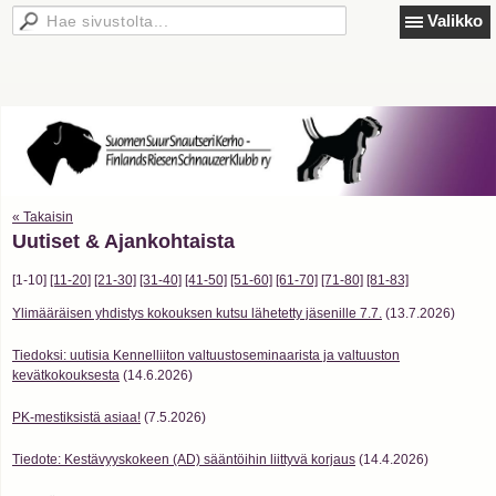
Valikko
« Takaisin
Uutiset & Ajankohtaista
[1-10]
[11-20]
[21-30]
[31-40]
[41-50]
[51-60]
[61-70]
[71-80]
[81-83]
Ylimääräisen yhdistys kokouksen kutsu lähetetty jäsenille 7.7.
(13.7.2026)
Tiedoksi: uutisia Kennelliiton valtuustoseminaarista ja valtuuston
kevätkokouksesta
(14.6.2026)
PK-mestiksistä asiaa!
(7.5.2026)
Tiedote: Kestävyyskokeen (AD) sääntöihin liittyvä korjaus
(14.4.2026)