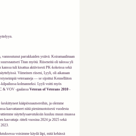
yttelyyn.
, vannoutunut parrakkaiden ystävä. Koiramaailmaan
suursnautseri Titan myötä. Riiseneitä oli talossa yli
n kanssa tuli kisattua aktiivisesti PK-kokeissa sekä
yttelyissä. Viimeinen riiseni, Lyyli, oli aikanaan
tyneimpiä veteraaneja — se sijoittui Kennelliiton
kilpailussa kolmanneksi. Lyyli voitti myös
OC & VOV -gaalassa
Veteran of Veterans 2010
-
keskittyneet kääpiösnautsereihin, ja olemme
ssa kasvattaneet niitä pienimuotoisesti vuodesta
vattiemme näyttelysaavutuksiin kuuluu muun muassa
n kasvattaja -titteli vuosina 2024 ja 2025 sekä
 2023.
lutuksessa voisimme käydä läpi, mitä kehässä