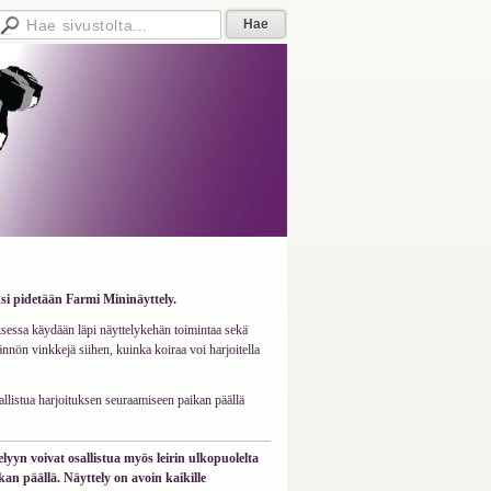
eksi pidetään Farmi Mininäyttely.
uksessa käydään läpi näyttelykehän toimintaa sekä
ännön vinkkejä siihen, kuinka koiraa voi harjoitella
sallistua harjoituksen seuraamiseen paikan päällä
yyn voivat osallistua myös leirin ulkopuolelta
kan päällä. Näyttely on avoin kaikille