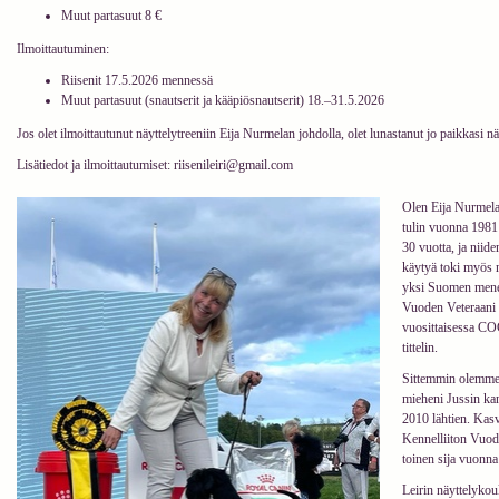
Muut partasuut 8 €
Ilmoittautuminen:
Riisenit 17.5.2026 mennessä
Muut partasuut (snautserit ja kääpiösnautserit) 18.–31.5.2026
Jos olet ilmoittautunut näyttelytreeniin Eija Nurmelan johdolla, olet lunastanut jo paikkasi nä
Lisätiedot ja ilmoittautumiset:
riisenileiri@gmail.com
Olen Eija Nurmela
tulin vuonna 1981 
30 vuotta, ja niide
käytyä toki myös nä
yksi Suomen menes
Vuoden Veteraani -
vuosittaisessa C
tittelin.
Sittemmin olemme 
mieheni Jussin kan
2010 lähtien. Kas
Kennelliiton Vuode
toinen sija vuonna
Leirin näyttelykou