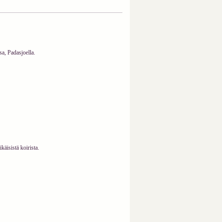
a, Padasjoella.
käisistä koirista.