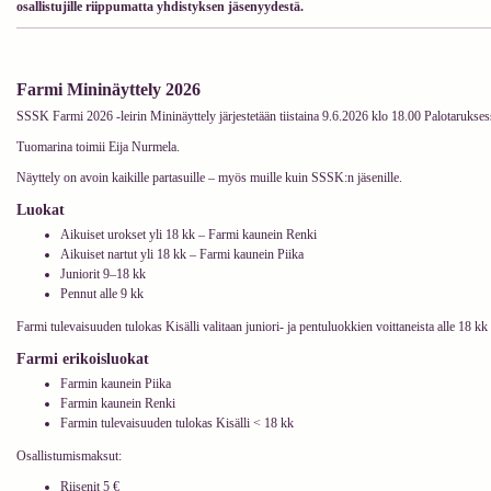
osallistujille riippumatta yhdistyksen jäsenyydestä.
Farmi Mininäyttely 2026
SSSK Farmi 2026 -leirin Mininäyttely järjestetään tiistaina 9.6.2026 klo 18.00 Palotaruksess
Tuomarina toimii Eija Nurmela.
Näyttely on avoin kaikille partasuille – myös muille kuin SSSK:n jäsenille.
Luokat
Aikuiset urokset yli 18 kk – Farmi kaunein Renki
Aikuiset nartut yli 18 kk – Farmi kaunein Piika
Juniorit 9–18 kk
Pennut alle 9 kk
Farmi tulevaisuuden tulokas Kisälli valitaan juniori- ja pentuluokkien voittaneista alle 18 kk i
Farmi erikoisluokat
Farmin kaunein Piika
Farmin kaunein Renki
Farmin tulevaisuuden tulokas Kisälli < 18 kk
Osallistumismaksut:
Riisenit 5 €