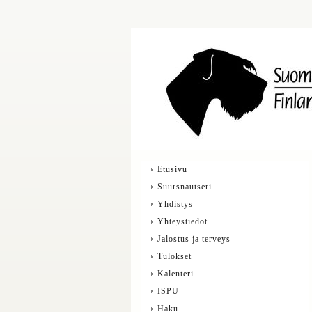
Etusivu
Suursnautseri
Yhdistys
Yhteystiedot
Jalostus ja terveys
Tulokset
Kalenteri
ISPU
Haku