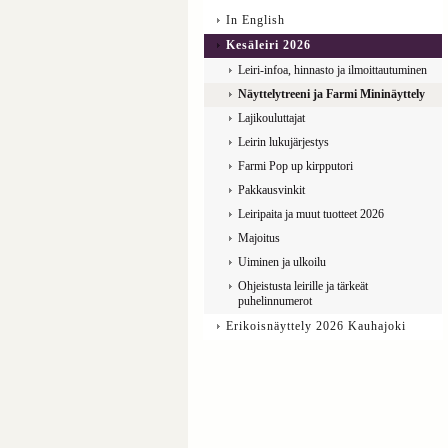
In English
Kesäleiri 2026
Leiri-infoa, hinnasto ja ilmoittautuminen
Näyttelytreeni ja Farmi Mininäyttely
Lajikouluttajat
Leirin lukujärjestys
Farmi Pop up kirpputori
Pakkausvinkit
Leiripaita ja muut tuotteet 2026
Majoitus
Uiminen ja ulkoilu
Ohjeistusta leirille ja tärkeät
puhelinnumerot
Erikoisnäyttely 2026 Kauhajoki