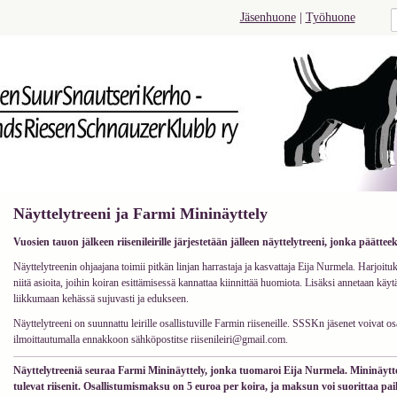
Jäsenhuone
|
Työhuone
Näyttelytreeni ja Farmi Mininäyttely
Vuosien tauon jälkeen riisenileirille järjestetään jälleen näyttelytreeni, jonka päätte
Näyttelytreenin ohjaajana toimii pitkän linjan harrastaja ja kasvattaja Eija Nurmela. Harjoit
niitä asioita, joihin koiran esittämisessä kannattaa kiinnittää huomiota. Lisäksi annetaan käyt
liikkumaan kehässä sujuvasti ja edukseen.
Näyttelytreeni on suunnattu leirille osallistuville Farmin riiseneille. SSSKn jäsenet voivat o
ilmoittautumalla ennakkoon sähköpostitse riisenileiri@gmail.com.
Näyttelytreeniä seuraa Farmi Mininäyttely, jonka tuomaroi Eija Nurmela. Mininäyttel
tulevat riisenit. Osallistumismaksu on 5 euroa per koira, ja maksun voi suorittaa pai