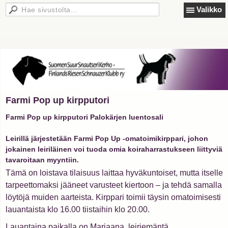
Valikko
Farmi Pop up kirpputori
Farmi Pop up kirpputori Palokärjen luentosali
Leirillä järjestetään
Farmi Pop Up -omatoimikirppari
, johon
jokainen leiriläinen voi tuoda omia koiraharrastukseen liittyviä
tavaroitaan myyntiin.
Tämä on loistava tilaisuus laittaa hyväkuntoiset, mutta itselle
tarpeettomaksi jääneet varusteet kiertoon – ja tehdä samalla
löytöjä muiden aarteista. Kirppari toimii täysin omatoimisesti
lauantaista klo 16.00 tiistaihin klo 20.00.
Lauantaina paikalla on Marjaana, leiriemäntä,