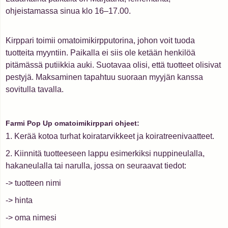
ohjeistamassa sinua klo 16–17.00.
Kirppari toimii omatoimikirpputorina, johon voit tuoda
tuotteita myyntiin. Paikalla ei siis ole ketään henkilöä
pitämässä putiikkia auki. Suotavaa olisi, että tuotteet olisivat
pestyjä. Maksaminen tapahtuu suoraan myyjän kanssa
sovitulla tavalla.
Farmi Pop Up omatoimikirppari ohjeet:
1. Kerää kotoa turhat koiratarvikkeet ja koiratreenivaatteet.
2. Kiinnitä tuotteeseen lappu esimerkiksi nuppineulalla,
hakaneulalla tai narulla, jossa on seuraavat tiedot:
-> tuotteen nimi
-> hinta
-> oma nimesi