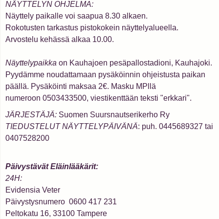
NÄYTTELYN OHJELMA:
Näyttely paikalle voi saapua 8.30 alkaen.
Rokotusten tarkastus pistokokein näyttelyalueella.
Arvostelu kehässä alkaa 10.00.
Näyttelypaikka
on Kauhajoen pesäpallostadioni, Kauhajoki.
Pyydämme noudattamaan pysäköinnin ohjeistusta paikan
päällä. Pysäköinti maksaa 2€. Masku MPllä
numeroon 0503433500, viestikenttään teksti "erkkari".
JÄRJESTÄJÄ:
Suomen Suursnautserikerho Ry
TIEDUSTELUT NÄYTTELYPÄIVÄNÄ
: puh. 0445689327 tai
0407528200
Päivystävät Eläinlääkärit:
24H:
Evidensia Veter
Päivystysnumero 0600 417 231
Peltokatu 16, 33100 Tampere