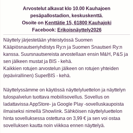
Arvostelut alkavat klo 10.00 Kauhajoen
pesäpallostadion, keskuskenttä.
Osoite on
Kenttätie 15, 61800 Kauhajoki
Facebook:
Erikoisnäyttely2026
Näyttely järjestetään yhteistyössä Suomen
Kääpiösnautseriyhdistys Ry:n ja Suomen Snautseri Ry:n
kanssa. Suursnautsereista arvostellaan ensin M&H, P&S ja
sen jälkeen mustat ja BIS - kehä.
Kaikkien rotujen arvostelun jälkeen on rotujen yhteiden
(epävirallinen) SuperBIS - kehä.
Näyttelyssämme on käytössä näyttelyluettelon ja näyttelyn
tulospalvelun tuottava mobiilisovellus. Sovellus on
ladattavissa AppStore- ja Google Play -sovelluskaupoista
ilmaiseksi nimellä Showlink. Sähköisen näyttelyluettelon
hinta sovelluksessa ostettuna on 3,99 € ja sen voi ostaa
sovelluksen kautta noin viikkoa ennen näyttelyä.