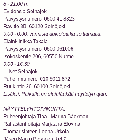
8 - 21.00 h:
Evidensia Seinäjoki
Päivystysnumero: 0600 41 8823
Ravitie 8B, 60120 Seinäjoki
9.00 - 0.00, varmista aukioloaika soittamalla:
Eläinklinikka Takala
Päivystysnumero: 0600 061006
Isokoskentie 206, 60550 Nurmo
9.00 - 16.30
Lillvet Seinäjoki
Puhelinnumero: 010 5011 872
Ruukintie 26, 60100 Seinäjoki
Lisäksi: Paikalla on eläinlääkäri näyttelyn ajan.
NÄYTTELYNTOIMIKUNTA:
Puheenjohtaja Tina - Marina Bäckman
Rahastonhoitaja Marjaana Elovirta
Tuomarisihteeri Leena Urkola
Jäsen Marko Pesonen, kehä