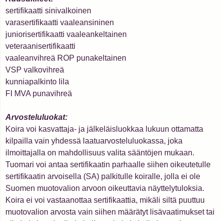
sertifikaatti sinivalkoinen
varasertifikaatti vaaleansininen
juniorisertifikaatti vaaleankeltainen
veteraanisertifikaatti
vaaleanvihreä ROP punakeltainen
VSP valkovihreä
kunniapalkinto lila
FI MVA punavihreä
Arvosteluluokat:
Koira voi kasvattaja- ja jälkeläisluokkaa lukuun ottamatta
kilpailla vain yhdessä laatuarvosteluluokassa, joka
ilmoittajalla on mahdollisuus valita sääntöjen mukaan.
Tuomari voi antaa sertifikaatin parhaalle siihen oikeutetulle
sertifikaatin arvoisella (SA) palkitulle koiralle, jolla ei ole
Suomen muotovalion arvoon oikeuttavia näyttelytuloksia.
Koira ei voi vastaanottaa sertifikaattia, mikäli siltä puuttuu
muotovalion arvosta vain siihen määrätyt lisävaatimukset tai