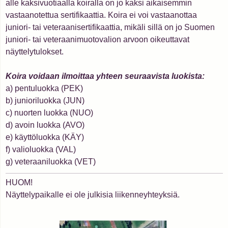
alle kaksivuotiaalla koiralla on jo kaksi aikaisemmin
vastaanotettua sertifikaattia. Koira ei voi vastaanottaa
juniori- tai veteraanisertifikaattia, mikäli sillä on jo Suomen
juniori- tai veteraanimuotovalion arvoon oikeuttavat
näyttelytulokset.
Koira voidaan ilmoittaa yhteen seuraavista luokista:
a) pentuluokka (PEK)
b) junioriluokka (JUN)
c) nuorten luokka (NUO)
d) avoin luokka (AVO)
e) käyttöluokka (KÄY)
f) valioluokka (VAL)
g) veteraaniluokka (VET)
HUOM!
Näyttelypaikalle ei ole julkisia liikenneyhteyksiä.