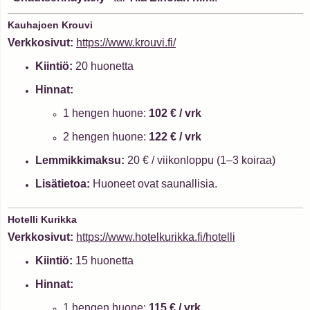
Kauhajoen Krouvi
Verkkosivut:
https://www.krouvi.fi/
Kiintiö:
20 huonetta
Hinnat:
1 hengen huone:
102 € / vrk
2 hengen huone:
122 € / vrk
Lemmikkimaksu:
20 € / viikonloppu (1–3 koiraa)
Lisätietoa:
Huoneet ovat saunallisia.
Hotelli Kurikka
Verkkosivut:
https://www.hotelkurikka.fi/hotelli
Kiintiö:
15 huonetta
Hinnat:
1 hengen huone:
115 € / vrk