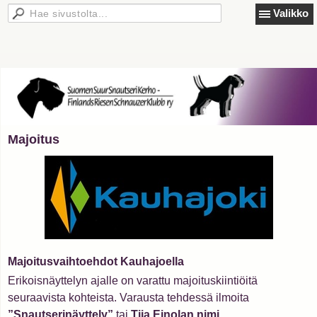
Valikko
Majoitus
Majoitusvaihtoehdot Kauhajoella
Erikoisnäyttelyn ajalle on varattu majoituskiintiöitä
seuraavista kohteista. Varausta tehdessä ilmoita
”Snautserinäyttely”
tai
Tiia Einolan nimi
.