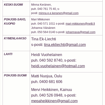
KESKI-SUOMI
Minna Keränen,
puh. 040 761 75 40, s-
posti:
minna.p.e.keranen@gmail.com
POHJOIS-SAVO,
Mari Mikkonen
KUOPIO
puh. 040 571 1011 s-posti:
mari-mikkonen@netti.fi
Johanna Väisänen
puh. 050 564 0140 s-posti:
johannava@gmail.com
KYMENLAAKSO
Tina Ek-Liechti
s-posti:
tina.ekliechti@gmail.com
LAHTI
Heidi Vuohelainen
puh. 040 592 8740, s-posti:
heidi.vuohelainen@hotmail.com
POHJOIS-SUOMI
Matti Nuojua, Oulu
puh. 0400 681 606
Mervi Heikkinen, Kainuu
puh. 040 526 0948, s-posti:
mepaheikkinen@gmail.com