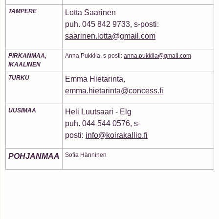
TAMPERE
Lotta Saarinen
puh. 045 842 9733, s-posti:
saarinen.lotta@gmail.com
PIRKANMAA,
Anna Pukkila, s-posti:
anna.pukkila@gmail.com
IKAALINEN
TURKU
Emma Hietarinta,
emma.hietarinta@concess.fi
UUSIMAA
Heli Luutsaari - Elg
puh. 044 544 0576, s-
posti:
info@koirakallio.fi
Sofia Hänninen
POHJANMAA