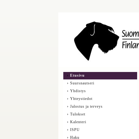
Etusivu
Suursnautseri
Yhdistys
Yhteystiedot
Jalostus ja terveys
Tulokset
Kalenteri
ISPU
Haku