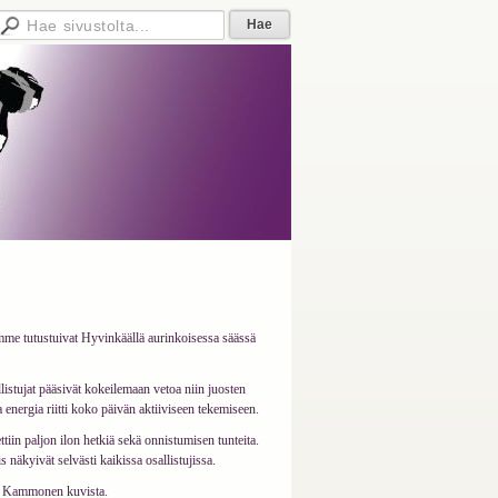
ämme tutustuivat Hyvinkäällä aurinkoisessa säässä
llistujat pääsivät kokeilemaan vetoa niin juosten
ta energia riitti koko päivän aktiiviseen tekemiseen.
tiin paljon ilon hetkiä sekä onnistumisen tunteita.
 näkyivät selvästi kaikissa osallistujissa.
ja Kammonen kuvista.