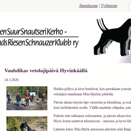
Jäsenhuone
|
Työhuone
Vauhdikas vetolajipäivä Hyvinkäällä
24.3.2026
Hiekka pöllysi ja kivet lentelivät, kun parrakkaat ystäv
vetolajien maailmaan Miia Björkin johdolla.
Päivän aikana käytiin läpi varusteita ja tekniikkaa, ja osa
kuin kickbikenkin avulla. Välillä nautittiin välipalaa, jot
Puhetta riitti rakkaasta rodustamme, ja päivän aikana koet
Myös koirat nauttivat tekemisestä – innostus ja hyvä fiilis
Lämmin kiitos Miia Björk antoisasta päivästä sekä Rai