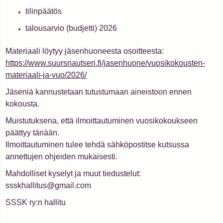
tilinpäätös
talousarvio (budjetti) 2026
Materiaali löytyy jäsenhuoneesta osoitteesta:
https://www.suursnautseri.fi/jasenhuone/vuosikokousten-
materiaali-ja-vuo/2026/
Jäseniä kannustetaan tutustumaan aineistoon ennen
kokousta.
Muistutuksena, että ilmoittautuminen vuosikokoukseen
päättyy tänään.
Ilmoittautuminen tulee tehdä sähköpostitse kutsussa
annettujen ohjeiden mukaisesti.
Mahdolliset kyselyt ja muut tiedustelut:
ssskhallitus@gmail.com
SSSK ry:n hallitu