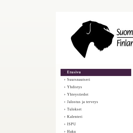
Etusivu
Suursnautseri
Yhdistys
Yhteystiedot
Jalostus ja terveys
Tulokset
Kalenteri
ISPU
Haku