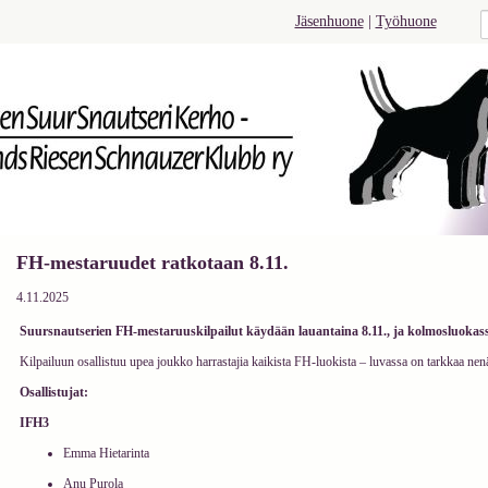
Jäsenhuone
|
Työhuone
FH-mestaruudet ratkotaan 8.11.
4.11.2025
Suursnautserien FH-mestaruuskilpailut käydään lauantaina 8.11., ja kolmosluokas
Kilpailuun osallistuu upea joukko harrastajia kaikista FH-luokista – luvassa on tarkkaa nen
Osallistujat:
IFH3
Emma Hietarinta
Anu Purola