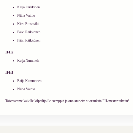
Katja Parkkinen
Niina Vainio
Kirsi Ruismäki
Päivi Räikkönen
Päivi Räikkönen
IFH2
Katja Nummela
IFH1
Raija Kammonen
Niina Vainio
Toivotamme kaikille kilpailijoille tsemppiä ja onnistuneita suorituksia FH-mestaruuksiin!