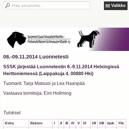
Valikko
08.-09.11.2014 Luonnetesti
SSSK järjestää Luonnetestin 8.-9.11.2014 Helsingissä
Herttoniemessä (Laippakuja 4, 00880 Hki)
Tuomarit: Tarja Matsuoi ja Lea Haanpää
Vastaava toimitsija: Eini Hollming
Tulokset
Koira
Reknro
I
II
III
IV
V
VI
VII
VIII
lauk.
Yht.