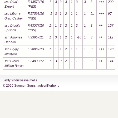
ssu Diud's
FI43579/10
1
3
3
3
1
3
3
3
+++
200
Expert
(P&S)
ssu Liben's
FI17593/10
-1
3
1
2
1
1
1
2b
+++
97
Grau Caliber
(P&S)
ssu Diudi's
FI43577/10
1
1
3
2
1
2
1
3
++
157
Episode
(P&S)
ssn Amories
FI33657/11
1
3
1
2
1
-1c
1
3
++
112
Henrika
ssn Brygy
FI38067/13
1
1
1
2
1
1
1
3
+++
140
Jesstyno
ssu Gloris
FI24833/12
1
3
3
2
1
1
1
3
++
144
Million Bucks
Tehty Yhdistysavaimella
©
2026 Suomen SuursnautseriKerho ry