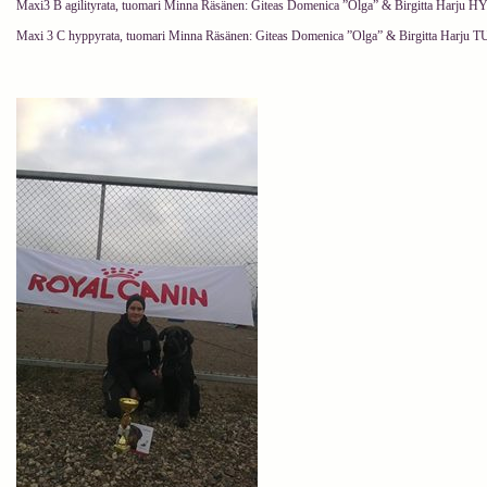
Maxi3 B agilityrata, tuomari Minna Räsänen: Giteas Domenica ”Olga” & Birgitta Harju H
Maxi 3 C hyppyrata, tuomari Minna Räsänen: Giteas Domenica ”Olga” & Birgitta Harju 