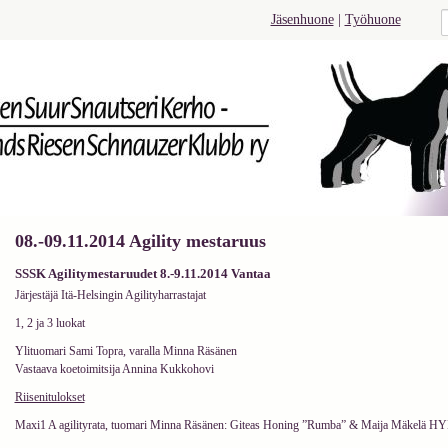
Jäsenhuone
|
Työhuone
08.-09.11.2014 Agility mestaruus
SSSK Agilitymestaruudet 8.-9.11.2014 Vantaa
Järjestäjä Itä-Helsingin Agilityharrastajat
1, 2 ja 3 luokat
Ylituomari Sami Topra, varalla Minna Räsänen
Vastaava koetoimitsija Annina Kukkohovi
Riisenitulokset
Maxi1 A agilityrata, tuomari Minna Räsänen: Giteas Honing ”Rumba” & Maija Mäkelä H