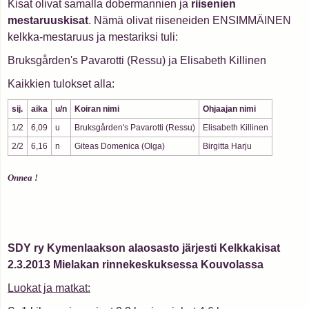
Kisat olivat samalla dobermannien ja
riisenien
mestaruuskisat
. Nämä olivat riiseneiden ENSIMMÄINEN
kelkka-mestaruus ja mestariksi tuli:
Bruksgården's Pavarotti (Ressu) ja Elisabeth Killinen
Kaikkien tulokset alla:
sij.
aika
u/n
Koiran nimi
Ohjaajan nimi
1/2
6,09
u
Bruksgården's Pavarotti (Ressu)
Elisabeth Killinen
2/2
6,16
n
Giteas Domenica (Olga)
Birgitta Harju
Onnea !
SDY ry Kymenlaakson alaosasto järjesti Kelkkakisat
2.3.2013 Mielakan rinnekeskuksessa Kouvolassa
Luokat ja matkat: