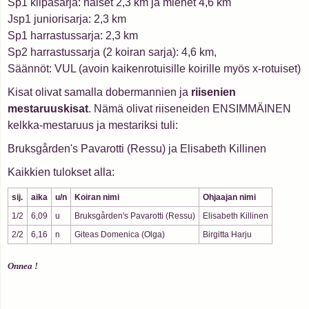
Sp1 kilpasarja: naiset 2,3 km ja miehet 4,6 km
Jsp1 juniorisarja: 2,3 km
Sp1 harrastussarja: 2,3 km
Sp2 harrastussarja (2 koiran sarja): 4,6 km,
Säännöt: VUL (avoin kaikenrotuisille koirille myös x-rotuiset)
Kisat olivat samalla dobermannien ja
riisenien
mestaruuskisat
. Nämä olivat riiseneiden ENSIMMÄINEN
kelkka-mestaruus ja mestariksi tuli:
Bruksgården's Pavarotti (Ressu) ja Elisabeth Killinen
Kaikkien tulokset alla:
sij.
aika
u/n
Koiran nimi
Ohjaajan nimi
1/2
6,09
u
Bruksgården's Pavarotti (Ressu)
Elisabeth Killinen
2/2
6,16
n
Giteas Domenica (Olga)
Birgitta Harju
Onnea !